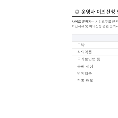
사이트 운영자
는 시정요구를 받은
차단사유 및 이의신청 관련 문의
도박
식의약품
국가보안법 등
음란·선정
명예훼손
잔혹·혐오