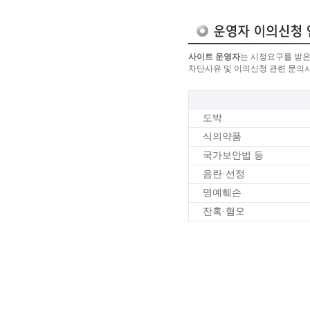
사이트 운영자
는 시정요구를 받은
차단사유 및 이의신청 관련 문의
도박
식의약품
국가보안법 등
음란·선정
명예훼손
잔혹·혐오